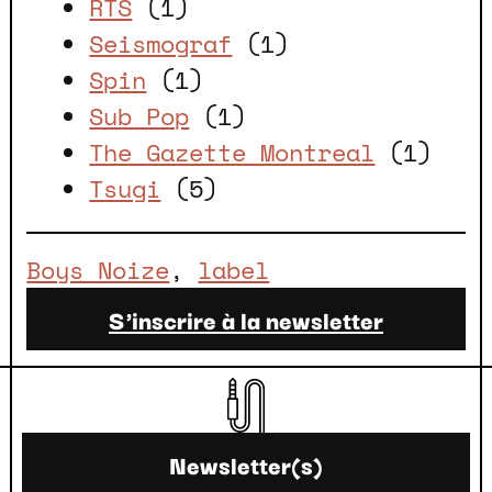
RTS
(1)
Seismograf
(1)
Spin
(1)
Sub Pop
(1)
The Gazette Montreal
(1)
Tsugi
(5)
Boys Noize
, 
label
S'inscrire à la newsletter
Newsletter(s)