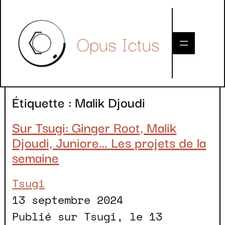
Skip
to
Opus Ictus
content
Étiquette :
Malik Djoudi
Sur Tsugi: Ginger Root, Malik
Djoudi, Juniore… Les projets de la
semaine
Tsugi
13 septembre 2024
Publié sur Tsugi, le 13