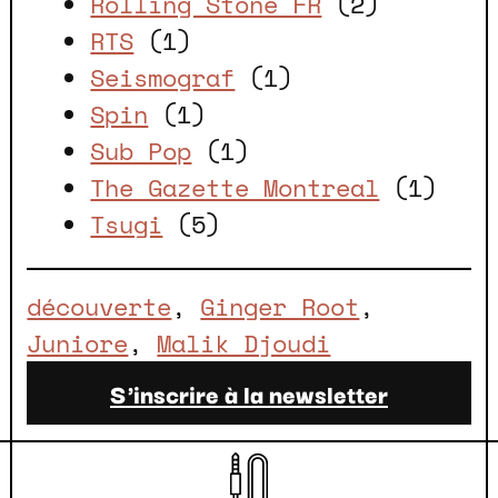
Rolling Stone FR
(2)
RTS
(1)
Seismograf
(1)
Spin
(1)
Sub Pop
(1)
The Gazette Montreal
(1)
Tsugi
(5)
découverte
, 
Ginger Root
, 
Juniore
, 
Malik Djoudi
S'inscrire à la newsletter